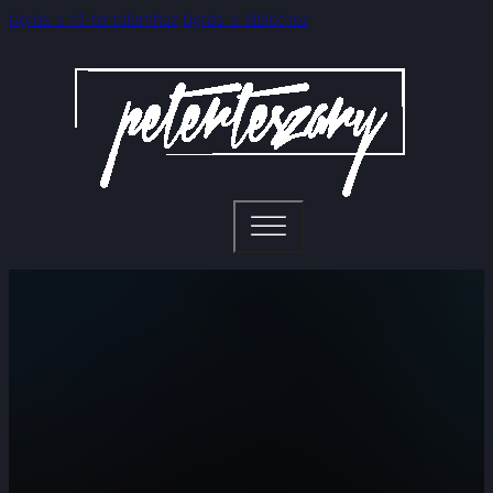
Ugrás a fő tartalomhoz
Ugrás a lábléchez