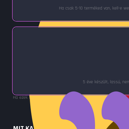
Ha csak 5-10 terméked van, kell-e 
5 éve készült, lassú, n
Ha ezek közül bármelyik igaz – akkor jó helyen jársz. Megoldo
MIT KAPSZ EGY PROFESSZIONÁLIS W