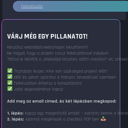
Feliratkozás
VÁRJ MÉG EGY PILLANATOT!
Készülsz weboldalt/webshopot készíttetni?
Ne hagyd, hogy a projekt rossz felkészítéssel induljon!
Töltsd le INGYEN a „Weboldal készítés előtti checklist"-et, amivel:
Tisztában leszel, mire van szükséged projekt előtt
Időt és pénzt spórolsz a hiányos tervezéssel szemben
Felkészülten érhetsz a konzultációra
Jobb végeredményt kapsz
Add meg az email címed, és két lépésben megkapod:
1. lépés:
Kapsz egy megerősítő emailt – kattints benne a linkre
2. lépés:
Azonnal megérkezik a checklist PDF-ben