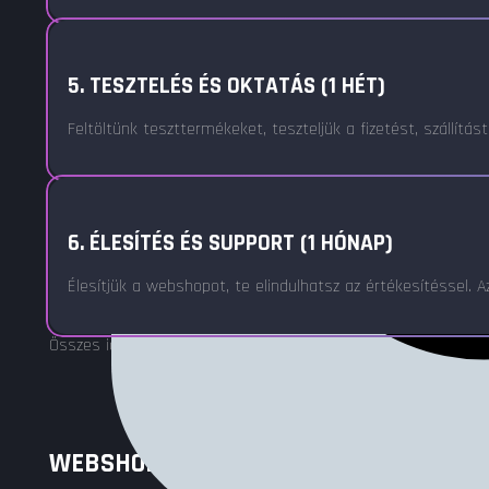
5. TESZTELÉS ÉS OKTATÁS (1 HÉT)
Feltöltünk teszttermékeket, teszteljük a fizetést, szállít
6. ÉLESÍTÉS ÉS SUPPORT (1 HÓNAP)
Élesítjük a webshopot, te elindulhatsz az értékesítéssel.
Összes idő: 4-8 hét (projekt méretétől függően) 1 hónap in
WEBSHOP CSOMAGOK – VÁLASZD A