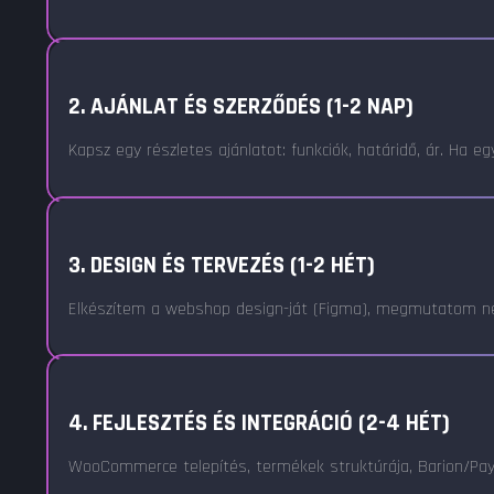
2. AJÁNLAT ÉS SZERZŐDÉS (1-2 NAP)
Kapsz egy részletes ajánlatot: funkciók, határidő, ár. Ha e
3. DESIGN ÉS TERVEZÉS (1-2 HÉT)
Elkészítem a webshop design-ját (Figma), megmutatom nek
4. FEJLESZTÉS ÉS INTEGRÁCIÓ (2-4 HÉT)
WooCommerce telepítés, termékek struktúrája, Barion/PayPa