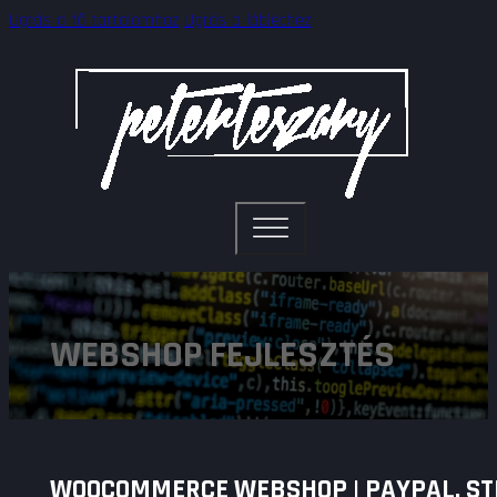
Ugrás a fő tartalomhoz
Ugrás a lábléchez
WEBSHOP FEJLESZTÉS
WOOCOMMERCE WEBSHOP | PAYPAL, STRI