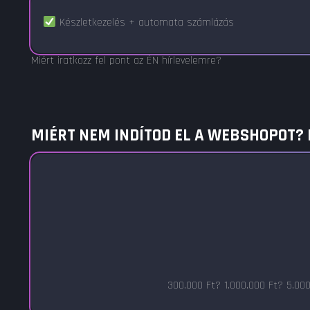
Készletkezelés + automata számlázás
Miért iratkozz fel pont az ÉN hírlevelemre?
MIÉRT NEM INDÍTOD EL A WEBSHOPOT?
300.000 Ft? 1.000.000 Ft? 5.00