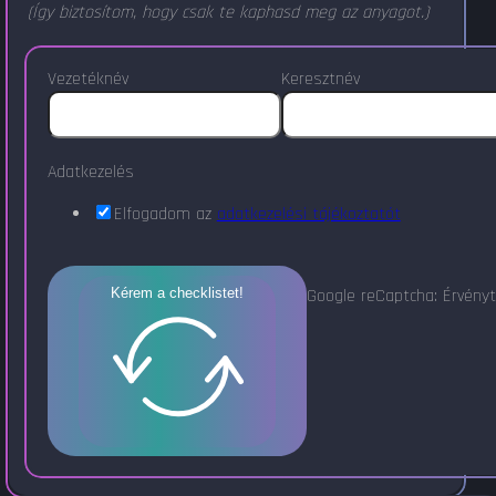
(Így biztosítom, hogy csak te kaphasd meg az anyagot.)
Vezetéknév
Keresztnév
Adatkezelés
Elfogadom az
adatkezelési tájékoztatót
Google reCaptcha: Érvényt
Kérem a checklistet!