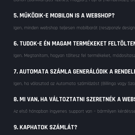
5. MŰKÖDIK-E MOBILON IS A WEBSHOP?
Igen, minden webshop teljesen mobilbarát (reszponzív design
6. TUDOK-E ÉN MAGAM TERMÉKEKET FELTÖLTE
Igen. Megtanítom, hogyan töltesz fel termékeket, módosítasz
7. AUTOMATA SZÁMLA GENERÁLÓDIK A RENDEL
Igen, ha választod az Automata számlázást (Billingo vagy Sz
8. MI VAN, HA VÁLTOZTATNI SZERETNÉK A WE
Az első hónapban ingyenes support van – bármilyen kérdéssel
9. KAPHATOK SZÁMLÁT?