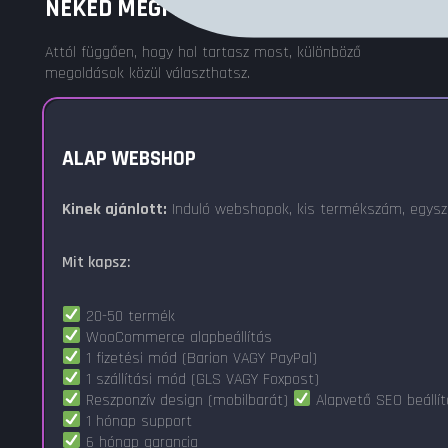
NEKED MEGFELELŐT
Attól függően, hogy hol tartasz most, különböző
megoldások közül választhatsz.
ALAP WEBSHOP
Kinek ajánlott:
Induló webshopok, kis termékszám, egysz
Mit kapsz:
20-50 termék
WooCommerce alapbeállítás
1 fizetési mód (Barion VAGY PayPal)
1 szállítási mód (GLS VAGY Foxpost)
Reszponzív design (mobilbarát)
Alapvető SEO beállí
1 hónap support
6 hónap garancia