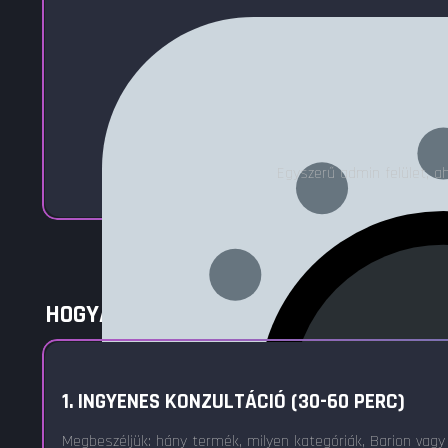
Egyszerű admin felület, a
HOGYAN KÉSZÜL EGY WOOCOMMERCE WE
1. INGYENES KONZULTÁCIÓ (30-60 PERC)
Megbeszéljük: hány termék, milyen kategóriák, Barion vagy 