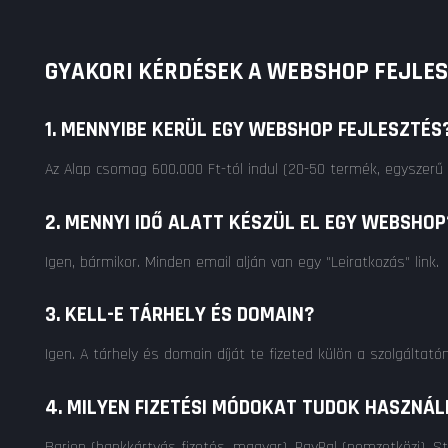
GYAKORI KÉRDÉSEK A WEBSHOP FEJLE
1. MENNYIBE KERÜL EGY WEBSHOP FEJLESZTÉS
Az Alap csomag 600.000 Ft-tól indul (20-50 termék, egyszerű 
2. MENNYI IDŐ ALATT KÉSZÜL EL EGY WEBSHOP
Igen, bármikor. Minden email alján van egy "Leiratkozás" link.
3. KELL-E TÁRHELY ÉS DOMAIN?
Igen. A tárhely és domain díját te fizeted külön a szolgáltató
4. MILYEN FIZETÉSI MÓDOKAT TUDOK HASZNÁL
Barion (bankkártyás fizetés, magyar), PayPal (nemzetközi), St