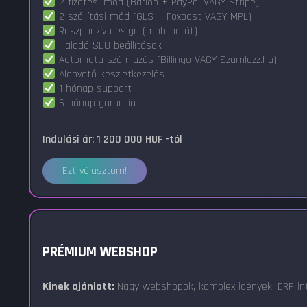
2 fizetési mód (Barion + PayPal VAGY Stripe)
2 szállítási mód (GLS + Foxpost VAGY MPL)
Reszponzív design (mobilbarát)
Haladó SEO beállítások
Automata számlázás (Billingo VAGY Szamlazz.hu)
Alapvető készletkezelés
1 hónap support
6 hónap garancia
Indulási ár: 1 200 000 HUF -tól
Ezt választom!
PRÉMIUM WEBSHOP
Kinek ajánlott:
Nagy webshopok, komplex igények, ERP int