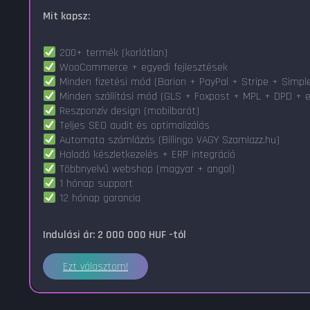
Mit kapsz:
200+ termék (korlátlan)
WooCommerce + egyedi fejlesztések
Minden fizetési mód (Barion + PayPal + Stripe + Simpl
Minden szállítási mód (GLS + Foxpost + MPL + DPD + e
Reszponzív design (mobilbarát)
Teljes SEO audit és optimalizálás
Automata számlázás (Billingo VAGY Szamlazz.hu)
Haladó készletkezelés + ERP integráció
Többnyelvű webshop (magyar + angol)
1 hónap support
12 hónap garancia
Indulási ár: 2 000 000 HUF -tól
Ezt választom!