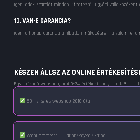
Igen, adok számlát minden kifizetésről. Egyéni vállalkozóként 
10. VAN-E GARANCIA?
Igen, 6 hónap garancia a hibátlan működésre. Ha valami elromli
KÉSZEN ÁLLSZ AZ ONLINE ÉRTÉKESÍTÉS
Egy működő webshop, ami 0-24 értékesít helyetted. Barion f
50+ sikeres webshop 2016 óta
WooCommerce + Barion/PayPal/Stripe