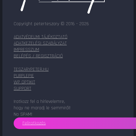
Copyright peterteszary © 2016 - 2026
ADATVÉDELMI TÁJÉKOZTATÓ
ADATKEZELÉSI SZABÁLYZAT
IMPRESSZUM
BELÉPÉS / REGISZTRÁCIÓ
TESZARYPETER.HU
PURPLEPIE
WP OPTIKIT
SUPPORT
Iratkozz fel a hírlevelemre,
hogy ne maradj le semmiről!
No SPAM!
Feliratkozás