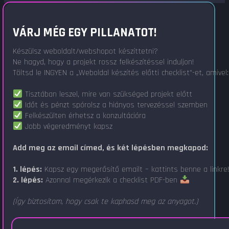
VÁRJ MÉG EGY PILLANATOT!
Készülsz weboldalt/webshopot készíttetni?
Ne hagyd, hogy a projekt rossz felkészítéssel induljon!
Töltsd le INGYEN a „Weboldal készítés előtti checklist"-et, amivel:
Tisztában leszel, mire van szükséged projekt előtt
Időt és pénzt spórolsz a hiányos tervezéssel szemben
Felkészülten érhetsz a konzultációra
Jobb végeredményt kapsz
Add meg az email címed, és két lépésben megkapod:
1. lépés:
Kapsz egy megerősítő emailt – kattints benne a linkre
2. lépés:
Azonnal megérkezik a checklist PDF-ben
(Így biztosítom, hogy csak te kaphasd meg az anyagot.)