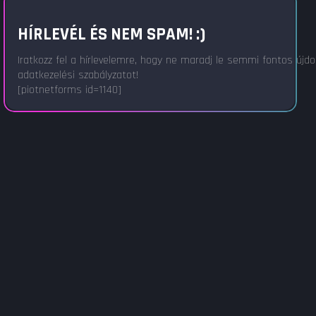
HÍRLEVÉL ÉS NEM SPAM! :)
Iratkozz fel a hírlevelemre, hogy ne maradj le semmi fontos újd
adatkezelési szabályzatot!
[piotnetforms id=1140]