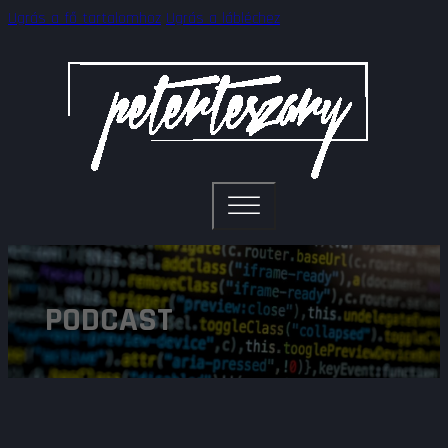
Ugrás a fő tartalomhoz
Ugrás a lábléchez
PODCAST