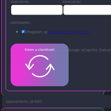
Vezetéknév
Keresztnév
Adatkezelés
Elfogadom az
adatkezelési tájékoztatót
Google reCaptcha: Érvényt
Kérem a checklistet!
[piotnetforms id=947]