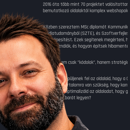
2016 óta több mint 70 projektet valósítottam
bemutatkozó oldalaktól komplex webshopokig,
Közben szereztem MSc diplomát Kommunikác
Médiatudományból (SZTE), és Szoftverfejles
szakképesítést. Ezek segítenek megérteni, 
a felhasználók, és hogyan építsek hibamentes
Ma már nem csak "kódolok", hanem stratégiát
Hogyan épüljenek fel az oldalaid, hogy a G
Milyen tartalomra van szükség, hogy konve
Hogyan optimalizáld az oldaladat, hogy gy
felhasználóbarát legyen?