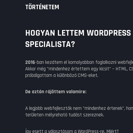
TÖRTÉNETEM
HOGYAN LETTEM WORDPRESS
SPECIALISTA?
2016
-ban kezdtem el komolyabban foglalkozni webfejl
Akkor még "mindenhez értettem egy kicsit" – HTML, C
próbálgattam a különböző CMS-eket.
De aztán rájöttem valamire:
A legjobb webfejlesztők nem "mindenhez értenek", ha
területen mélyreható tudást szereznek.
Így esett a választásom a WordPress-re. Miért?