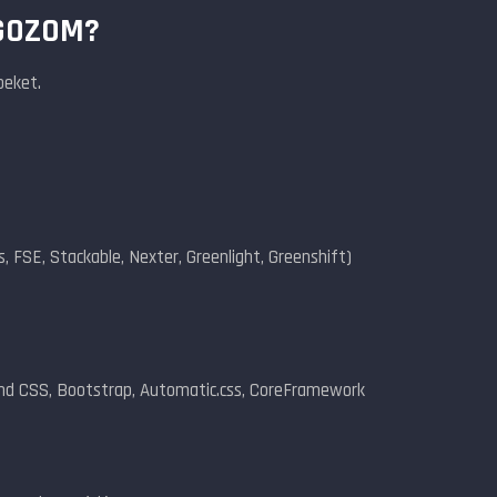
GOZOM?
beket.
s, FSE, Stackable, Nexter, Greenlight, Greenshift)
wind CSS, Bootstrap, Automatic.css, CoreFramework