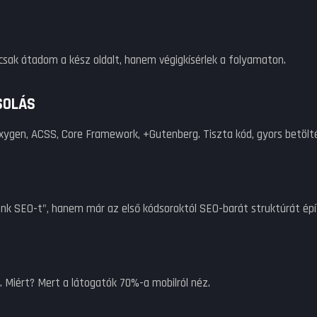
 csak átadom a kész oldalt, hanem végigkísérlek a folyamaton.
SOLÁS
xygen, ACSS, Core Framework, +Gutenberg. Tiszta kód, gyors betölt
nk SEO-t", hanem már az első kódsoroktól SEO-barát struktúrát épí
. Miért? Mert a látogatók 70%-a mobilról néz.