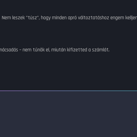
 Nem leszek "túsz", hogy minden apró változtatáshoz engem kelljen 
anácsadás – nem tűnök el, miután kifizetted a számlát.