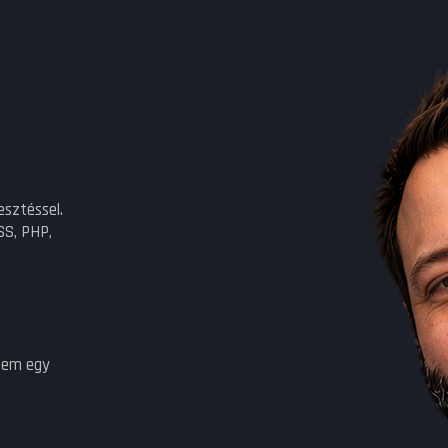
esztéssel.
SS, PHP,
nem egy