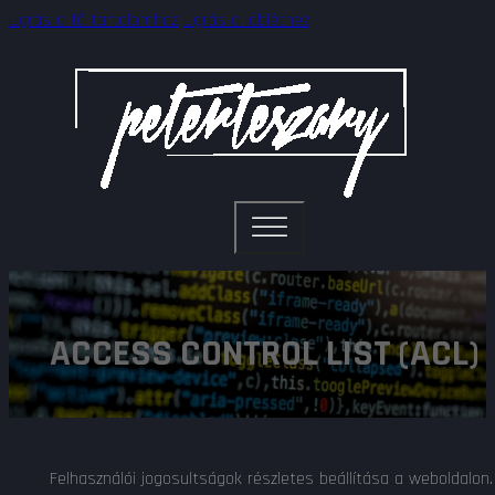
Ugrás a fő tartalomhoz
Ugrás a lábléchez
ACCESS CONTROL LIST (ACL)
Felhasználói jogosultságok részletes beállítása a weboldalon.