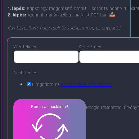
1. lépés:
Kapsz egy megerősítő emailt – kattints benne a linkre
2. lépés:
Azonnal megérkezik a checklist PDF-ben
(Így biztosítom, hogy csak te kaphasd meg az anyagot.)
Vezetéknév
Keresztnév
Adatkezelés
Elfogadom az
adatkezelési tájékoztatót
Google reCaptcha: Érvényt
Kérem a checklistet!