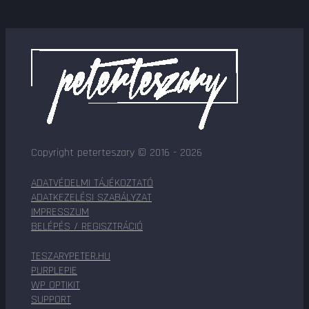
Copyright peterteszary © 2016 - 2026
ADATVÉDELMI TÁJÉKOZTATÓ
ADATKEZELÉSI SZABÁLYZAT
IMPRESSZUM
BELÉPÉS / REGISZTRÁCIÓ
TESZARYPETER.HU
PURPLEPIE
WP OPTIKIT
SUPPORT