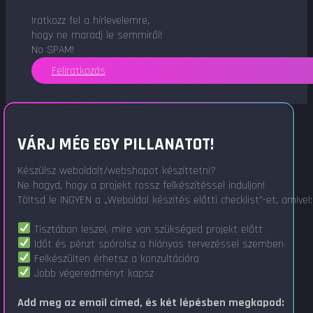
Iratkozz fel a hírlevelemre,
hogy ne maradj le semmiről!
No SPAM!
Feliratkozás
VÁRJ MÉG EGY PILLANATOT!
Készülsz weboldalt/webshopot készíttetni?
Ne hagyd, hogy a projekt rossz felkészítéssel induljon!
Töltsd le INGYEN a „Weboldal készítés előtti checklist"-et, amivel:
Tisztában leszel, mire van szükséged projekt előtt
Időt és pénzt spórolsz a hiányos tervezéssel szemben
Felkészülten érhetsz a konzultációra
Jobb végeredményt kapsz
Add meg az email címed, és két lépésben megkapod: