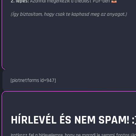
2. lépés:
Azonnal megérkezik a checklist PDF-ben
(Így biztosítom, hogy csak te kaphasd meg az anyagot.)
[piotnetforms id=947]
HÍRLEVÉL ÉS NEM SPAM! :
Iratkozz fel a hírlevelemre, hogy ne maradj le semmi fontos ú