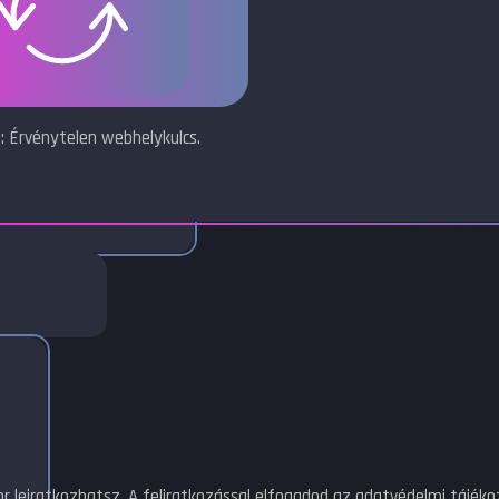
: Érvénytelen webhelykulcs.
or leiratkozhatsz. A feliratkozással elfogadod az adatvédelmi tájék