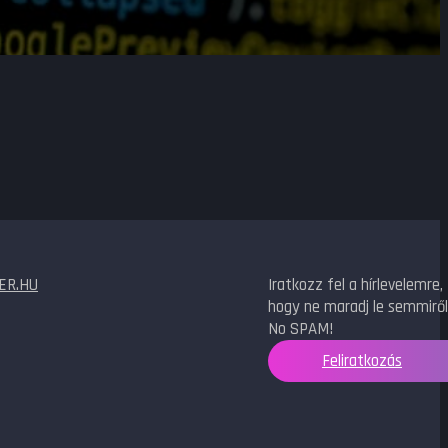
ER.HU
Iratkozz fel a hírlevelemre,
hogy ne maradj le semmiről
No SPAM!
Feliratkozás