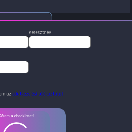
Keresztnév
dom az
adatkezelési tájékoztatót
Kérem a checklistet!