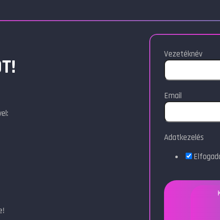
Vezetéknév
T!
Email
el:
Adatkezelés
Elfoga
e!