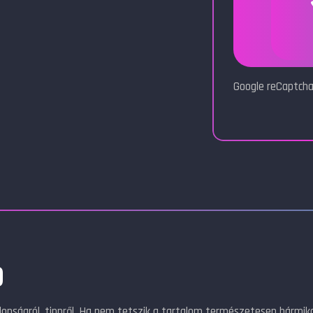
Google reCaptcha
)
jdonságról, tippről. Ha nem tetszik a tartalom természetesen bármik