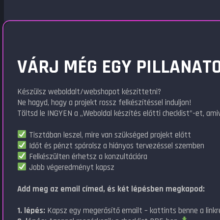
VÁRJ MÉG EGY PILLANATO
Készülsz weboldalt/webshopot készíttetni?
Ne hagyd, hogy a projekt rossz felkészítéssel induljon!
Töltsd le INGYEN a „Weboldal készítés előtti checklist"-et, amiv
Tisztában leszel, mire van szükséged projekt előtt
Időt és pénzt spórolsz a hiányos tervezéssel szemben
Felkészülten érhetsz a konzultációra
Jobb végeredményt kapsz
Add meg az email címed, és két lépésben megkapod:
1. lépés:
Kapsz egy megerősítő emailt – kattints benne a linkr