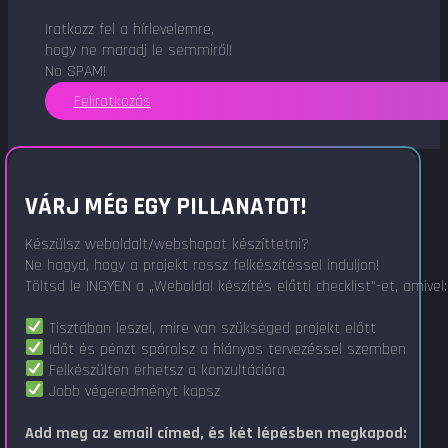
Iratkozz fel a hírlevelemre,
hogy ne maradj le semmiről!
No SPAM!
Feliratkozás
VÁRJ MÉG EGY PILLANATOT!
Készülsz weboldalt/webshopot készíttetni?
Ne hagyd, hogy a projekt rossz felkészítéssel induljon!
Töltsd le INGYEN a „Weboldal készítés előtti checklist"-et, amivel:
Tisztában leszel, mire van szükséged projekt előtt
Időt és pénzt spórolsz a hiányos tervezéssel szemben
Felkészülten érhetsz a konzultációra
Jobb végeredményt kapsz
Add meg az email címed, és két lépésben megkapod: