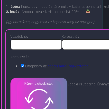
1. lépés:
Kapsz egy megerősítő emailt – kattints benne a linkre
2. lépés:
Azonnal megérkezik a checklist PDF-ben
(Így biztosítom, hogy csak te kaphasd meg az anyagot.)
Vezetéknév
Keresztnév
Adatkezelés
Elfogadom az
adatkezelési tájékoztatót
Google reCaptcha: Érvényt
Kérem a checklistet!