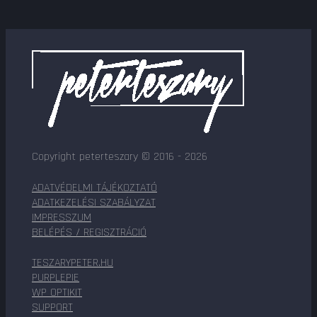
Copyright peterteszary © 2016 - 2026
ADATVÉDELMI TÁJÉKOZTATÓ
ADATKEZELÉSI SZABÁLYZAT
IMPRESSZUM
BELÉPÉS / REGISZTRÁCIÓ
TESZARYPETER.HU
PURPLEPIE
WP OPTIKIT
SUPPORT