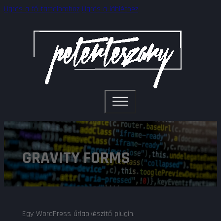
Ugrás a fő tartalomhoz
Ugrás a lábléchez
GRAVITY FORMS
Egy WordPress űrlapkészítő plugin.