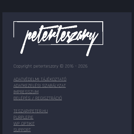
Copyright peterteszary © 2016 - 2026
ADATVÉDELMI TÁJÉKOZTATÓ
ADATKEZELÉSI SZABÁLYZAT
IMPRESSZUM
BELÉPÉS / REGISZTRÁCIÓ
TESZARYPETER.HU
PURPLEPIE
WP OPTIKIT
SUPPORT