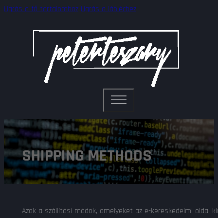
Ugrás a fő tartalomhoz
Ugrás a lábléchez
SHIPPING METHODS
Azok a szállítási módok, amelyeket az e-kereskedelmi oldal kí