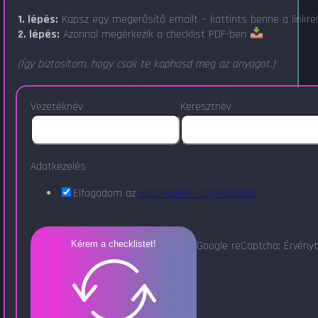
1. lépés:
Kapsz egy megerősítő emailt – kattints benne a linkre
2. lépés:
Azonnal megérkezik a checklist PDF-ben
(Így biztosítom, hogy csak te kaphasd meg az anyagot.)
Vezetéknév
Keresztnév
Adatkezelés
Elfogadom az
adatkezelési tájékoztatót
Google reCaptcha: Érvényt
Kérem a checklistet!