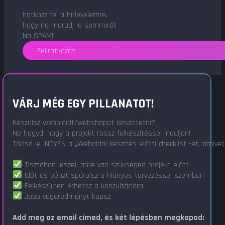
Iratkozz fel a hírlevelemre,
hogy ne maradj le semmiről!
No SPAM!
Feliratkozás
VÁRJ MÉG EGY PILLANATOT!
Készülsz weboldalt/webshopot készíttetni?
Ne hagyd, hogy a projekt rossz felkészítéssel induljon!
Töltsd le INGYEN a „Weboldal készítés előtti checklist"-et, amivel:
Tisztában leszel, mire van szükséged projekt előtt
Időt és pénzt spórolsz a hiányos tervezéssel szemben
Felkészülten érhetsz a konzultációra
Jobb végeredményt kapsz
Add meg az email címed, és két lépésben megkapod: