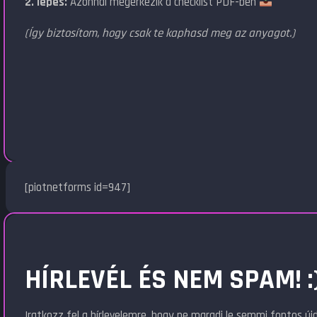
2. lépés:
Azonnal megérkezik a checklist PDF-ben
(Így biztosítom, hogy csak te kaphasd meg az anyagot.)
[piotnetforms id=947]
HÍRLEVÉL ÉS NEM SPAM! :
Iratkozz fel a hírlevelemre, hogy ne maradj le semmi fontos ú