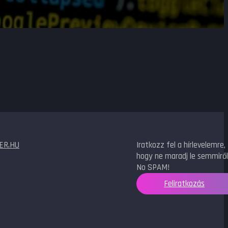
ER.HU
Iratkozz fel a hírlevelemre,
hogy ne maradj le semmiről
No SPAM!
Feliratkozás