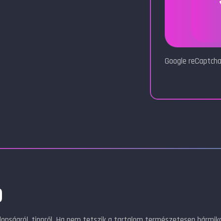
Google reCaptcha
)
jdonságról, tippről. Ha nem tetszik a tartalom természetesen bármik