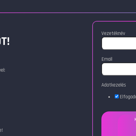
Vezetéknév
T!
Email
el:
Adatkezelés
Elfoga
e!