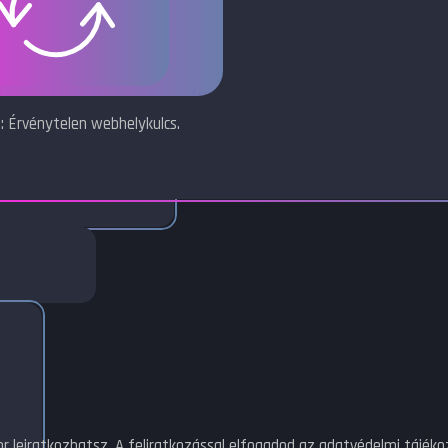
: Érvénytelen webhelykulcs.
or leiratkozhatsz. A feliratkozással elfogadod az adatvédelmi tájék