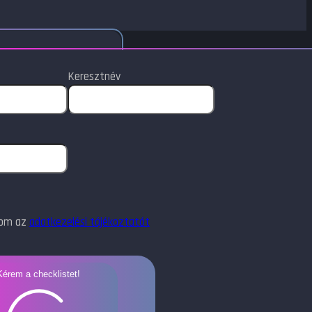
Keresztnév
dom az
adatkezelési tájékoztatót
Kérem a checklistet!