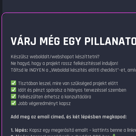
VÁRJ MÉG EGY PILLANATO
Készülsz weboldalt/webshopot készíttetni?
Ne hagyd, hogy a projekt rossz felkészítéssel induljon!
Töltsd le INGYEN a „Weboldal készítés előtti checklist"-et, amiv
Tisztában leszel, mire van szükséged projekt előtt
Időt és pénzt spórolsz a hiányos tervezéssel szemben
Felkészülten érhetsz a konzultációra
Jobb végeredményt kapsz
Add meg az email címed, és két lépésben megkapod:
1. lépés:
Kapsz egy megerősítő emailt – kattints benne a linkr