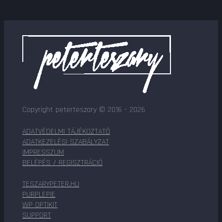
Copyright peterteszary © 2016 - 2026
ADATVÉDELMI TÁJÉKOZTATÓ
ADATKEZELÉSI SZABÁLYZAT
IMPRESSZUM
BELÉPÉS / REGISZTRÁCIÓ
TESZARYPETER.HU
PURPLEPIE
WP OPTIKIT
SUPPORT