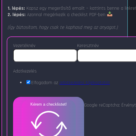
1. lépés:
Kapsz egy megerősítő emailt – kattints benne a linkre
2. lépés:
Azonnal megérkezik a checklist PDF-ben
(Így biztosítom, hogy csak te kaphasd meg az anyagot.)
Vezetéknév
Keresztnév
Adatkezelés
Elfogadom az
adatkezelési tájékoztatót
Google reCaptcha: Érvényt
Kérem a checklistet!