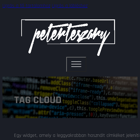
Ugrás a fő tartalomhoz
Ugrás a lábléchez
TAG CLOUD
Egy widget, amely a leggyakrabban használt címkéket jelenít