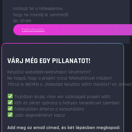
Iratkozz fel a hírlevelemre,
hogy ne maradj le semmiről!
No SPAM!
Feliratkozás
VÁRJ MÉG EGY PILLANATOT!
Készülsz weboldalt/webshopot készíttetni?
Ne hagyd, hogy a projekt rossz felkészítéssel induljon!
Töltsd le INGYEN a „Weboldal készítés előtti checklist"-et, amivel:
Tisztában leszel, mire van szükséged projekt előtt
Időt és pénzt spórolsz a hiányos tervezéssel szemben
Felkészülten érhetsz a konzultációra
Jobb végeredményt kapsz
Add meg az email címed, és két lépésben megkapod: