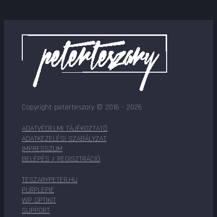
Copyright peterteszary © 2016 - 2026
ADATVÉDELMI TÁJÉKOZTATÓ
ADATKEZELÉSI SZABÁLYZAT
IMPRESSZUM
BELÉPÉS / REGISZTRÁCIÓ
TESZARYPETER.HU
PURPLEPIE
WP OPTIKIT
SUPPORT