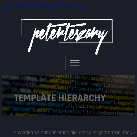
Ugrás a fő tartalomhoz
Ugrás a lábléchez
TEMPLATE HIERARCHY
A WordPress sablonhierarchiája, amely meghatározza, melyik s