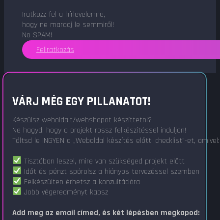
Iratkozz fel a hírlevelemre,
hogy ne maradj le semmiről!
No SPAM!
Feliratkozás
VÁRJ MÉG EGY PILLANATOT!
Készülsz weboldalt/webshopot készíttetni?
Ne hagyd, hogy a projekt rossz felkészítéssel induljon!
Töltsd le INGYEN a „Weboldal készítés előtti checklist"-et, amivel:
Tisztában leszel, mire van szükséged projekt előtt
Időt és pénzt spórolsz a hiányos tervezéssel szemben
Felkészülten érhetsz a konzultációra
Jobb végeredményt kapsz
Add meg az email címed, és két lépésben megkapod: