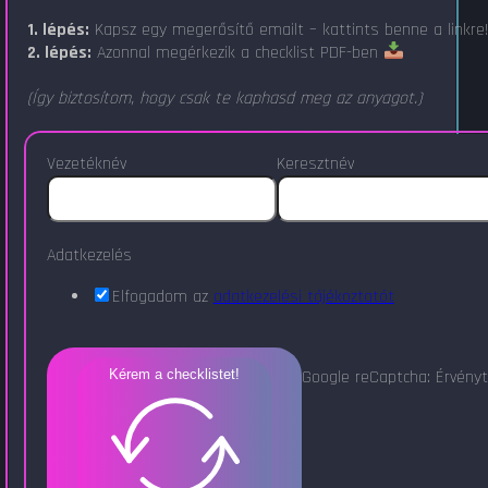
1. lépés:
Kapsz egy megerősítő emailt – kattints benne a linkre
2. lépés:
Azonnal megérkezik a checklist PDF-ben
(Így biztosítom, hogy csak te kaphasd meg az anyagot.)
Vezetéknév
Keresztnév
Adatkezelés
Elfogadom az
adatkezelési tájékoztatót
Google reCaptcha: Érvényt
Kérem a checklistet!