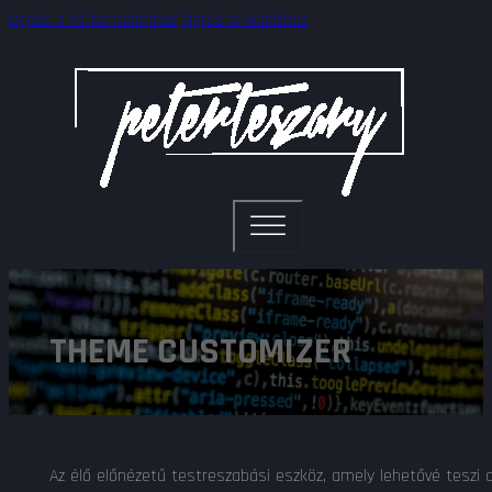
Ugrás a fő tartalomhoz
Ugrás a lábléchez
THEME CUSTOMIZER
Az élő előnézetű testreszabási eszköz, amely lehetővé teszi