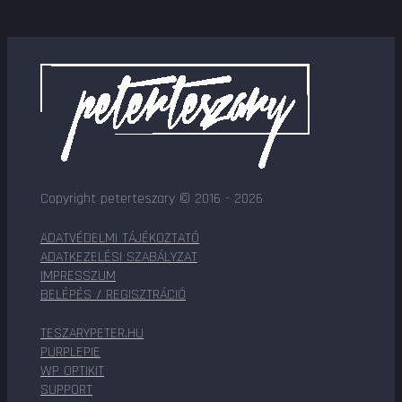
Copyright peterteszary © 2016 - 2026
ADATVÉDELMI TÁJÉKOZTATÓ
ADATKEZELÉSI SZABÁLYZAT
IMPRESSZUM
BELÉPÉS / REGISZTRÁCIÓ
TESZARYPETER.HU
PURPLEPIE
WP OPTIKIT
SUPPORT