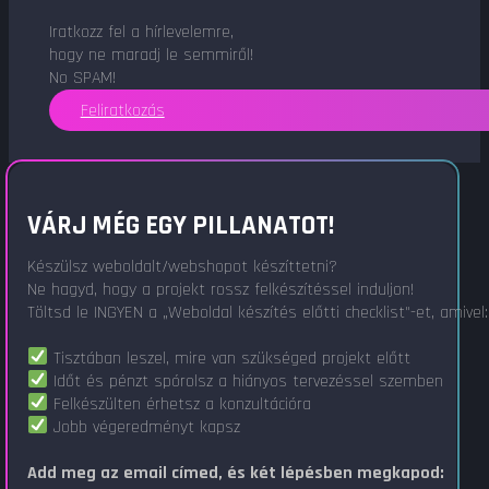
Iratkozz fel a hírlevelemre,
hogy ne maradj le semmiről!
No SPAM!
Feliratkozás
VÁRJ MÉG EGY PILLANATOT!
Készülsz weboldalt/webshopot készíttetni?
Ne hagyd, hogy a projekt rossz felkészítéssel induljon!
Töltsd le INGYEN a „Weboldal készítés előtti checklist"-et, amivel:
Tisztában leszel, mire van szükséged projekt előtt
Időt és pénzt spórolsz a hiányos tervezéssel szemben
Felkészülten érhetsz a konzultációra
Jobb végeredményt kapsz
Add meg az email címed, és két lépésben megkapod: