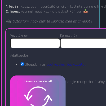
1. lépés:
Kapsz egy megerősítő emailt – kattints benne a linkre
2. lépés:
Azonnal megérkezik a checklist PDF-ben
(Így biztosítom, hogy csak te kaphasd meg az anyagot.)
Vezetéknév
Keresztnév
Adatkezelés
Elfogadom az
adatkezelési tájékoztatót
Google reCaptcha: Érvényt
Kérem a checklistet!