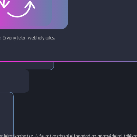
: Érvénytelen webhelykulcs.
or leiratkozhatsz. A feliratkozással elfogadod az adatvédelmi tájék