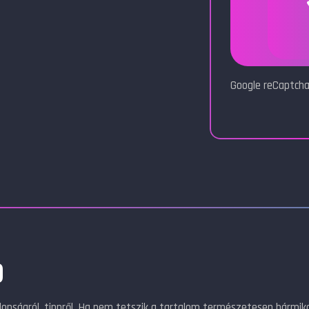
Google reCaptcha
)
jdonságról, tippről. Ha nem tetszik a tartalom természetesen bármik