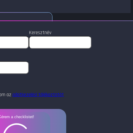
Keresztnév
dom az
adatkezelési tájékoztatót
Kérem a checklistet!