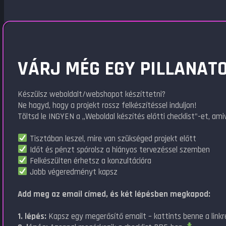
VÁRJ MÉG EGY PILLANATO
Készülsz weboldalt/webshopot készíttetni?
Ne hagyd, hogy a projekt rossz felkészítéssel induljon!
Töltsd le INGYEN a „Weboldal készítés előtti checklist"-et, amiv
Tisztában leszel, mire van szükséged projekt előtt
Időt és pénzt spórolsz a hiányos tervezéssel szemben
Felkészülten érhetsz a konzultációra
Jobb végeredményt kapsz
Add meg az email címed, és két lépésben megkapod:
1. lépés:
Kapsz egy megerősítő emailt – kattints benne a linkr