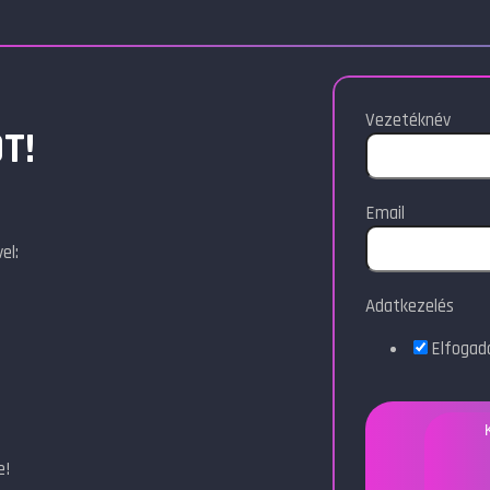
Vezetéknév
T!
Email
el:
Adatkezelés
Elfoga
e!