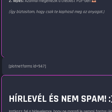
2. lépés:
Azonnal megérkezik a checklist PDF-ben
(Így biztosítom, hogy csak te kaphasd meg az anyagot.)
[piotnetforms id=947]
HÍRLEVÉL ÉS NEM SPAM! :
Iratkozz fel a hírlevelemre, hogy ne maradj le semmi fontos ú