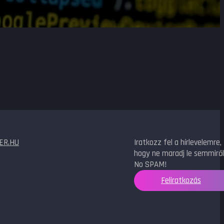
ER.HU
Iratkozz fel a hírlevelemre,
hogy ne maradj le semmiről
No SPAM!
Feliratkozás