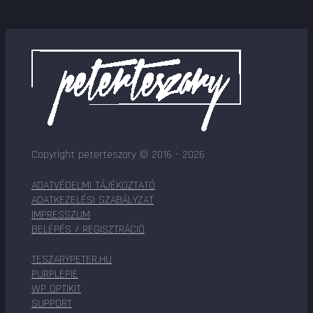
Copyright peterteszary © 2016 - 2026
ADATVÉDELMI TÁJÉKOZTATÓ
ADATKEZELÉSI SZABÁLYZAT
IMPRESSZUM
BELÉPÉS / REGISZTRÁCIÓ
TESZARYPETER.HU
PURPLEPIE
WP OPTIKIT
SUPPORT