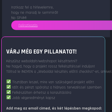
Iratkozz fel a hírlevelemre,
hogy ne maradj le semmiről!
No SPAM!
Feliratkozás
VÁRJ MÉG EGY PILLANATOT!
Készülsz weboldalt/webshopot készíttetni?
Ne hagyd, hogy a projekt rossz felkészítéssel induljon!
Töltsd le INGYEN a „Weboldal készítés előtti checklist"-et, amivel:
Tisztában leszel, mire van szükséged projekt előtt
Időt és pénzt spórolsz a hiányos tervezéssel szemben
Felkészülten érhetsz a konzultációra
Jobb végeredményt kapsz
Add meg az email címed, és két lépésben megkapod: