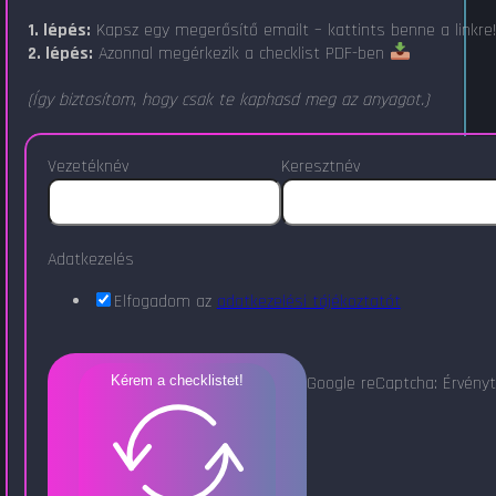
1. lépés:
Kapsz egy megerősítő emailt – kattints benne a linkre
2. lépés:
Azonnal megérkezik a checklist PDF-ben
(Így biztosítom, hogy csak te kaphasd meg az anyagot.)
Vezetéknév
Keresztnév
Adatkezelés
Elfogadom az
adatkezelési tájékoztatót
Google reCaptcha: Érvényt
Kérem a checklistet!