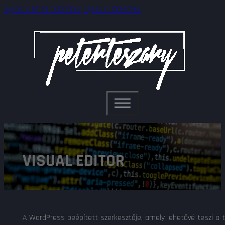
Ugrás a fő tartalomhoz
Ugrás a lábléchez
VISUAL EDITOR
A WordPress beépített szerkesztője, amely lehetővé teszi a t