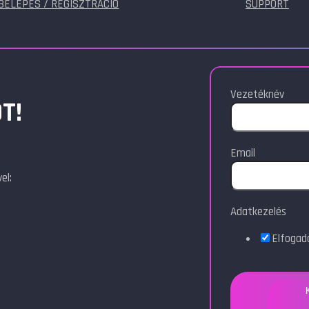
BELÉPÉS / REGISZTRÁCIÓ
SUPPORT
Vezetéknév
T!
Email
el:
Adatkezelés
Elfoga