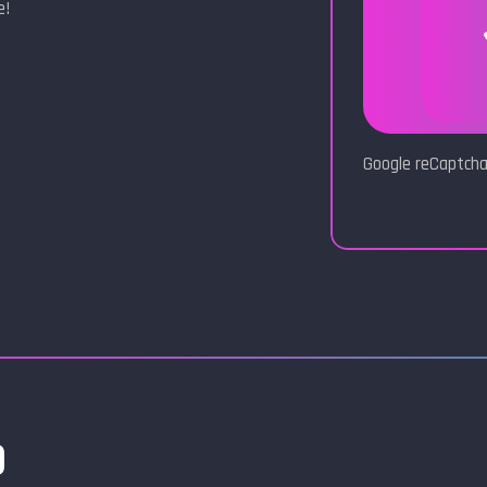
e!
Google reCaptcha
)