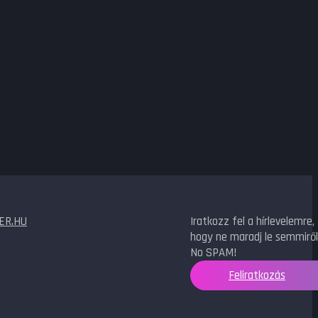
ER.HU
Iratkozz fel a hírlevelemre,
hogy ne maradj le semmiről
No SPAM!
Feliratkozás