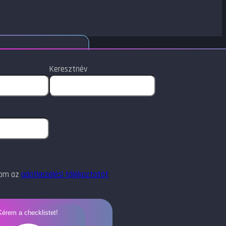
Keresztnév
dom az
adatkezelési tájékoztatót
Kérem a checklistet!