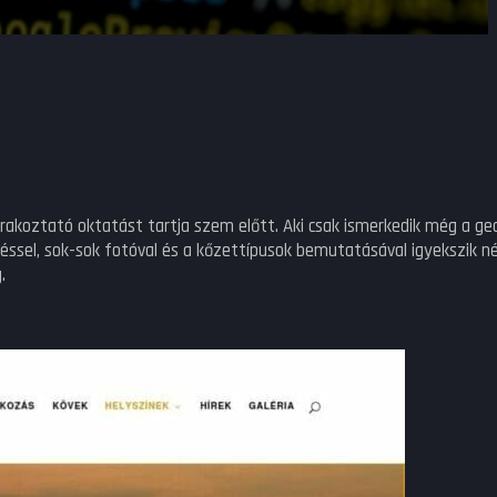
akoztató oktatást tartja szem előtt. Aki csak ismerkedik még a geo
éssel, sok-sok fotóval és a kőzettípusok bemutatásával igyekszik né
.