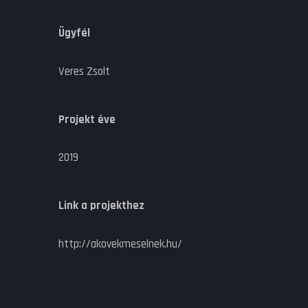
Ügyfél
Veres Zsolt
Projekt éve
2019
Link a projekthez
http://akovekmeselnek.hu/