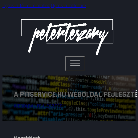
Ugrás a fő tartalomhoz
Ugrás a lábléchez
A PITSERVICE.HU WEBOLDAL FEJLESZT
WEBOLDAL FEJLESZTÉS