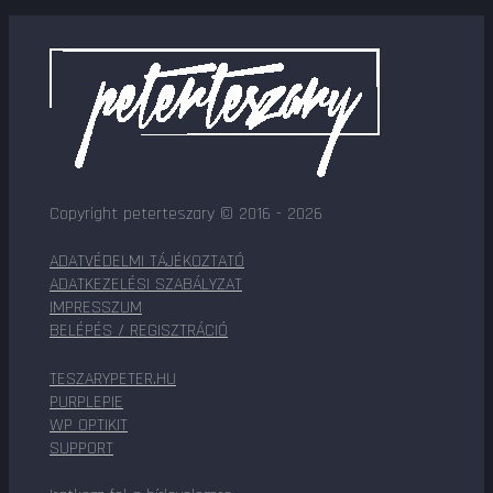
Copyright peterteszary © 2016 - 2026
ADATVÉDELMI TÁJÉKOZTATÓ
ADATKEZELÉSI SZABÁLYZAT
IMPRESSZUM
BELÉPÉS / REGISZTRÁCIÓ
TESZARYPETER.HU
PURPLEPIE
WP OPTIKIT
SUPPORT