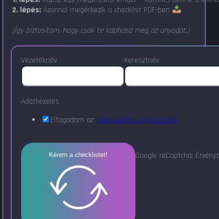
2. lépés:
Azonnal megérkezik a checklist PDF-ben
(Így biztosítom, hogy csak te kaphasd meg az anyagot.)
Vezetéknév
Keresztnév
Adatkezelés
Elfogadom az
adatkezelési tájékoztatót
Google reCaptcha: Érvényt
Kérem a checklistet!