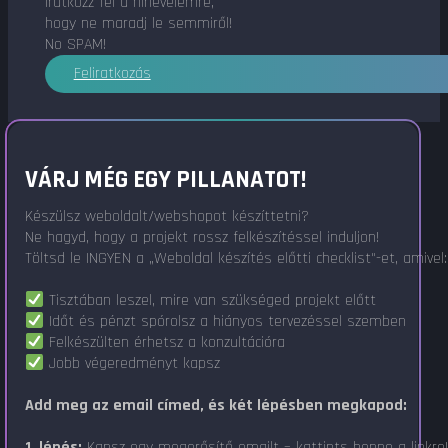
Iratkozz fel a hírlevelemre,
hogy ne maradj le semmiről!
No SPAM!
Feliratkozás
VÁRJ MÉG EGY PILLANATOT!
Készülsz weboldalt/webshopot készíttetni?
Ne hagyd, hogy a projekt rossz felkészítéssel induljon!
Töltsd le INGYEN a „Weboldal készítés előtti checklist"-et, amivel:
Tisztában leszel, mire van szükséged projekt előtt
Időt és pénzt spórolsz a hiányos tervezéssel szemben
Felkészülten érhetsz a konzultációra
Jobb végeredményt kapsz
Add meg az email címed, és két lépésben megkapod:
1. lépés:
Kapsz egy megerősítő emailt – kattints benne a linkre