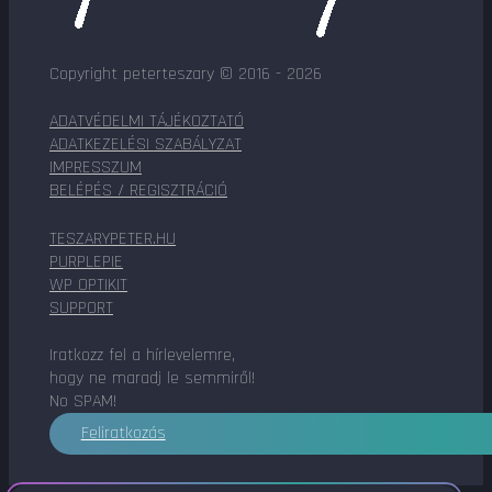
Copyright peterteszary © 2016 - 2026
ADATVÉDELMI TÁJÉKOZTATÓ
ADATKEZELÉSI SZABÁLYZAT
IMPRESSZUM
BELÉPÉS / REGISZTRÁCIÓ
TESZARYPETER.HU
PURPLEPIE
WP OPTIKIT
SUPPORT
Iratkozz fel a hírlevelemre,
hogy ne maradj le semmiről!
No SPAM!
Feliratkozás