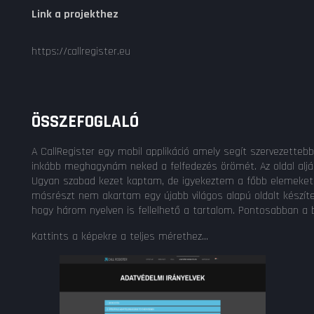
Link a projekthez
https://callregister.eu
ÖSSZEFOGLALÓ
A CallRegister egy mobil applikáció amely segít szervezette
inkább meghagynám neked a felfedezés örömét. Az oldal alján 
Ugyan szabad kezet kaptam, de igyekeztem a főbb elemeket áte
másrészt nem akartam egy újabb világos alapú oldalt készíte
hogy három nyelven is fellelhető a tartalom. Pontosabban a b
Kattints a képekre a teljes mérethez...