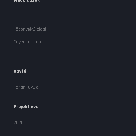
Megoldások
Többnyelvű oldal
Egyedi design
Ügyfél
Tarjáni Gyula
Projekt éve
2020