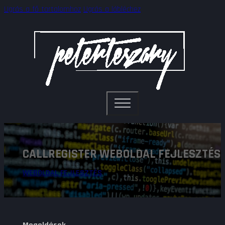
Ugrás a fő tartalomhoz
Ugrás a lábléchez
CALLREGISTER WEBOLDAL FEJLESZTÉS
WEBOLDAL FEJLESZTÉS