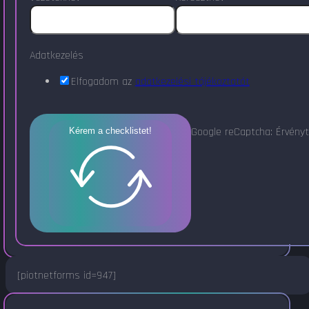
Adatkezelés
Elfogadom az
adatkezelési tájékoztatót
Google reCaptcha: Érvényt
Kérem a checklistet!
[piotnetforms id=947]