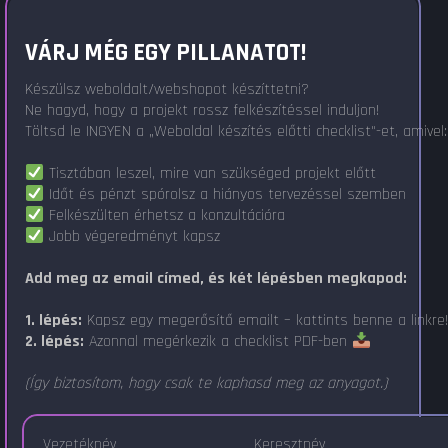
VÁRJ MÉG EGY PILLANATOT!
Készülsz weboldalt/webshopot készíttetni?
Ne hagyd, hogy a projekt rossz felkészítéssel induljon!
Töltsd le INGYEN a „Weboldal készítés előtti checklist"-et, amivel:
Tisztában leszel, mire van szükséged projekt előtt
Időt és pénzt spórolsz a hiányos tervezéssel szemben
Felkészülten érhetsz a konzultációra
Jobb végeredményt kapsz
Add meg az email címed, és két lépésben megkapod:
1. lépés:
Kapsz egy megerősítő emailt – kattints benne a linkre
2. lépés:
Azonnal megérkezik a checklist PDF-ben
(Így biztosítom, hogy csak te kaphasd meg az anyagot.)
Vezetéknév
Keresztnév