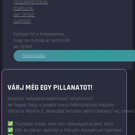
TESZARYPETER.HU
PURPLEPIE
WP OPTIKIT
SUPPORT
Iratkozz fel a hírlevelemre,
hogy ne maradj le semmiről!
No SPAM!
Feliratkozás
VÁRJ MÉG EGY PILLANATOT!
Készülsz weboldalt/webshopot készíttetni?
Ne hagyd, hogy a projekt rossz felkészítéssel induljon!
Töltsd le INGYEN a „Weboldal készítés előtti checklist"-et, amivel:
Tisztában leszel, mire van szükséged projekt előtt
Időt és pénzt spórolsz a hiányos tervezéssel szemben