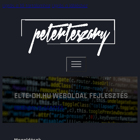
Ugrás a fő tartalomhoz
Ugrás a lábléchez
ELTE-DH.HU WEBOLDAL FEJLESZTÉS
WEBOLDAL FEJLESZTÉS