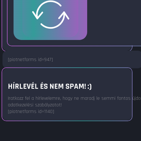
[piotnetforms id=947]
HÍRLEVÉL ÉS NEM SPAM! :)
Iratkozz fel a hírlevelemre, hogy ne maradj le semmi fontos újd
adatkezelési szabályzatot!
[piotnetforms id=1140]