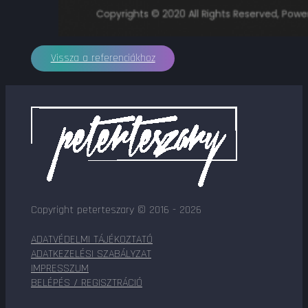
Vissza a referenciákhoz
Copyright peterteszary © 2016 - 2026
ADATVÉDELMI TÁJÉKOZTATÓ
ADATKEZELÉSI SZABÁLYZAT
IMPRESSZUM
BELÉPÉS / REGISZTRÁCIÓ