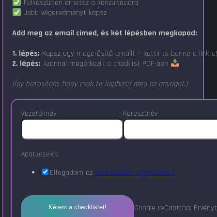
Felkészülten érhetsz a konzultációra
Jobb végeredményt kapsz
Add meg az email címed, és két lépésben megkapod:
1. lépés:
Kapsz egy megerősítő emailt – kattints benne a linkre
2. lépés:
Azonnal megérkezik a checklist PDF-ben
(Így biztosítom, hogy csak te kaphasd meg az anyagot.)
Vezetéknév
Keresztnév
Adatkezelés
Elfogadom az
adatkezelési tájékoztatót
Google reCaptcha: Érvényt
Kérem a checklistet!