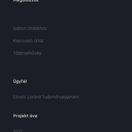
Megoldások
Sablon átalakítás
Kapcsolati űrlap
Többnyelvűség
Ügyfél
Eötvös Loránd Tudományegyetem
Projekt éve
2021