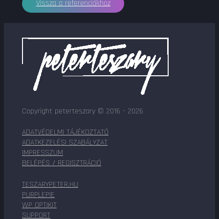
Vissza a referenciákhoz
Copyright peterteszary © 2016 - 2026
ADATVÉDELMI TÁJÉKOZTATÓ
ADATKEZELÉSI SZABÁLYZAT
IMPRESSZUM
BELÉPÉS / REGISZTRÁCIÓ
TESZARYPETER.HU
PURPLEPIE
WP OPTIKIT
SUPPORT