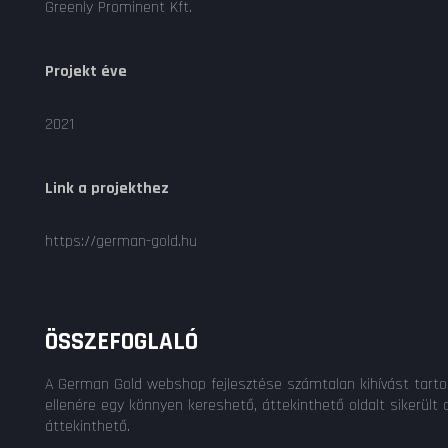
Greenly Prominent Kft.
Projekt éve
2021
Link a projekthez
https://german-gold.hu
ÖSSZEFOGLALÓ
A German Gold webshop fejlesztése számtalan kihívást tartoga
ellenére egy könnyen kereshető, áttekinthető oldalt sikerült 
áttekinthető.