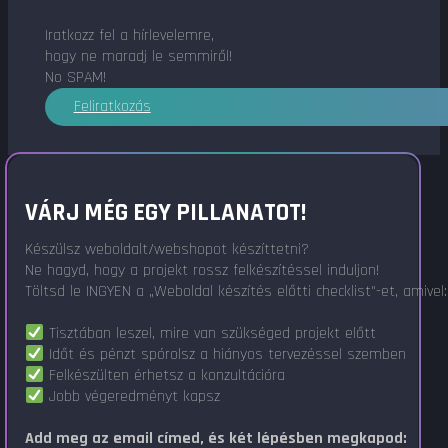
Iratkozz fel a hírlevelemre,
hogy ne maradj le semmiről!
No SPAM!
Feliratkozás
VÁRJ MÉG EGY PILLANATOT!
Készülsz weboldalt/webshopot készíttetni?
Ne hagyd, hogy a projekt rossz felkészítéssel induljon!
Töltsd le INGYEN a „Weboldal készítés előtti checklist"-et, amivel:
Tisztában leszel, mire van szükséged projekt előtt
Időt és pénzt spórolsz a hiányos tervezéssel szemben
Felkészülten érhetsz a konzultációra
Jobb végeredményt kapsz
Add meg az email címed, és két lépésben megkapod: