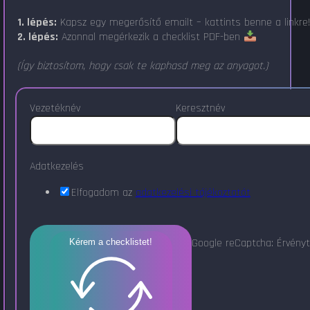
1. lépés:
Kapsz egy megerősítő emailt – kattints benne a linkre
2. lépés:
Azonnal megérkezik a checklist PDF-ben
(Így biztosítom, hogy csak te kaphasd meg az anyagot.)
Vezetéknév
Keresztnév
Adatkezelés
Elfogadom az
adatkezelési tájékoztatót
Google reCaptcha: Érvényt
Kérem a checklistet!