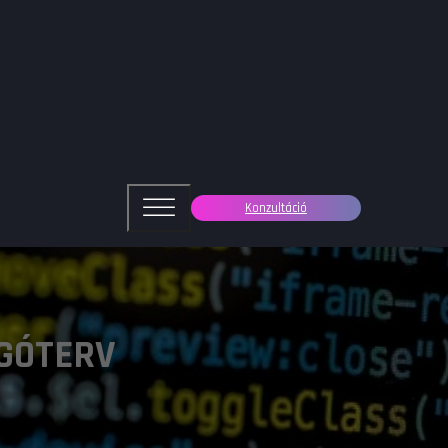
Konzultáció
GÓTERV