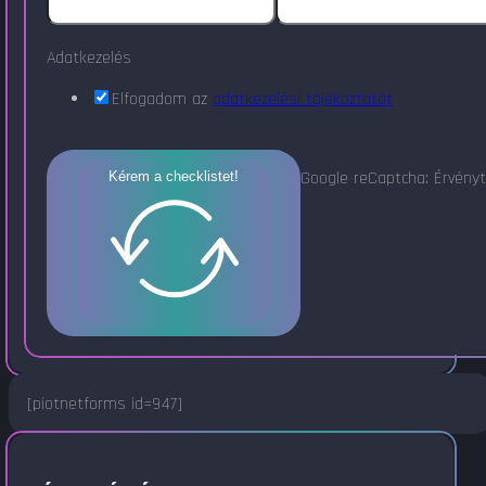
Adatkezelés
Elfogadom az
adatkezelési tájékoztatót
Google reCaptcha: Érvényt
Kérem a checklistet!
[piotnetforms id=947]