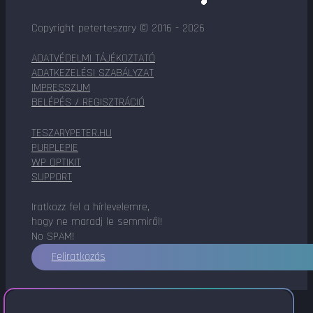
Copyright peterteszary © 2016 - 2026
ADATVÉDELMI TÁJÉKOZTATÓ
ADATKEZELÉSI SZABÁLYZAT
IMPRESSZUM
BELÉPÉS / REGISZTRÁCIÓ
TESZARYPETER.HU
PURPLEPIE
WP OPTIKIT
SUPPORT
Iratkozz fel a hírlevelemre,
hogy ne maradj le semmiről!
No SPAM!
Feliratkozás