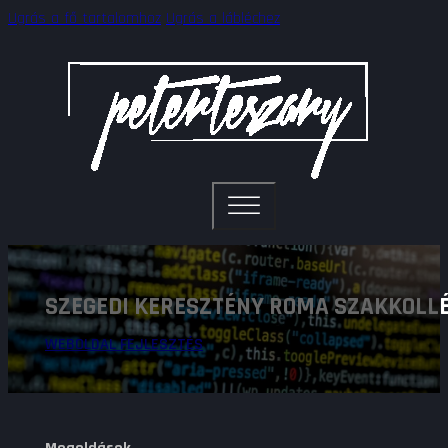
Ugrás a fő tartalomhoz
Ugrás a lábléchez
SZEGEDI KERESZTÉNY ROMA SZAKKOLL
WEBOLDAL FEJLESZTÉS