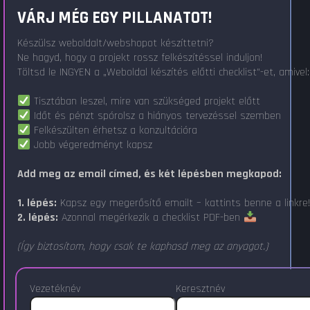
VÁRJ MÉG EGY PILLANATOT!
Készülsz weboldalt/webshopot készíttetni?
Ne hagyd, hogy a projekt rossz felkészítéssel induljon!
Töltsd le INGYEN a „Weboldal készítés előtti checklist"-et, amivel:
Tisztában leszel, mire van szükséged projekt előtt
Időt és pénzt spórolsz a hiányos tervezéssel szemben
Felkészülten érhetsz a konzultációra
Jobb végeredményt kapsz
Add meg az email címed, és két lépésben megkapod:
1. lépés:
Kapsz egy megerősítő emailt – kattints benne a linkre
2. lépés:
Azonnal megérkezik a checklist PDF-ben
(Így biztosítom, hogy csak te kaphasd meg az anyagot.)
Vezetéknév
Keresztnév