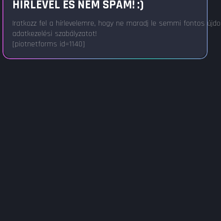
HÍRLEVÉL ÉS NEM SPAM! :)
Iratkozz fel a hírlevelemre, hogy ne maradj le semmi fontos újd
adatkezelési szabályzatot!
[piotnetforms id=1140]