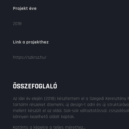
Projekt éve
2018
Link a projekthez
https://szkrsz.hu/
ÖSSZEFOGLALÓ
Az idei év elején (2018) készítettem el a Szegedi Keresztény
tartalmi részeket átemelni, új design-t adni és új struktúr
mellett készült el az oldal. Sok-sok változtatással, csiszol
könnyen kezelhető oldalt kaptak.
Kattints a képekre a teljes mérethez...