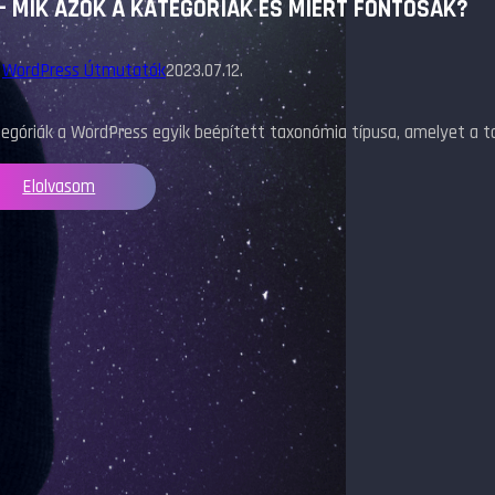
– MIK AZOK A KATEGÓRIÁK ÉS MIÉRT FONTOSAK?
,
WordPress Útmutatók
2023.07.12.
egóriák a WordPress egyik beépített taxonómia típusa, amelyet a ta
Elolvasom