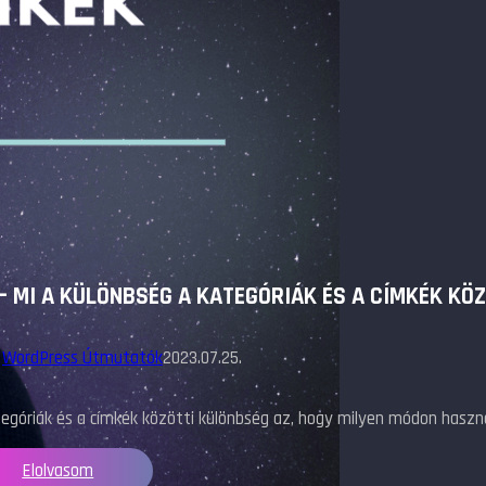
– MI A KÜLÖNBSÉG A KATEGÓRIÁK ÉS A CÍMKÉK KÖ
,
WordPress Útmutatók
2023.07.25.
egóriák és a címkék közötti különbség az, hogy milyen módon haszná
Elolvasom