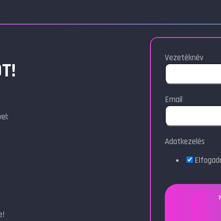
Vezetéknév
T!
Email
el:
Adatkezelés
Elfoga
e!