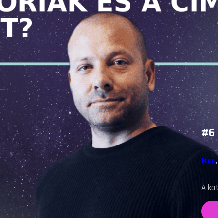
#6 
Blog
A kat