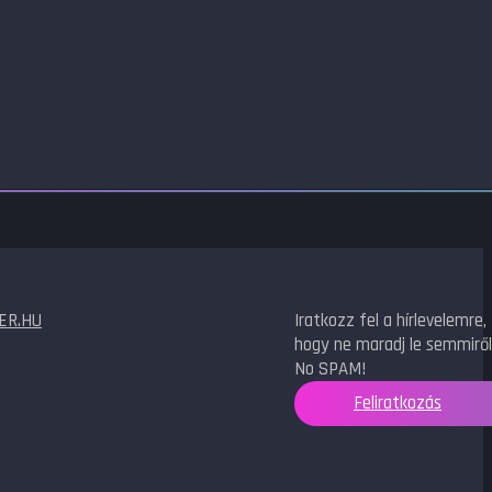
ER.HU
Iratkozz fel a hírlevelemre,
hogy ne maradj le semmiről
No SPAM!
Feliratkozás