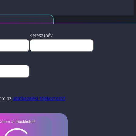
Keresztnév
dom az
adatkezelési tájékoztatót
Kérem a checklistet!