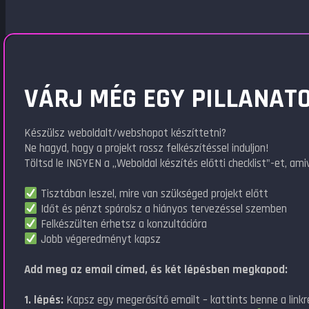
VÁRJ MÉG EGY PILLANATO
Készülsz weboldalt/webshopot készíttetni?
Ne hagyd, hogy a projekt rossz felkészítéssel induljon!
Töltsd le INGYEN a „Weboldal készítés előtti checklist"-et, amiv
Tisztában leszel, mire van szükséged projekt előtt
Időt és pénzt spórolsz a hiányos tervezéssel szemben
Felkészülten érhetsz a konzultációra
Jobb végeredményt kapsz
Add meg az email címed, és két lépésben megkapod:
1. lépés:
Kapsz egy megerősítő emailt – kattints benne a linkr