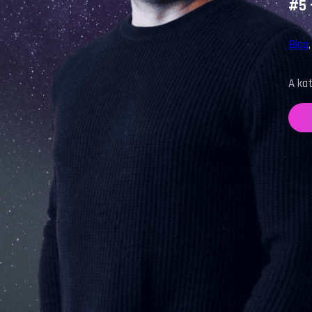
#5 
Blog
A kat