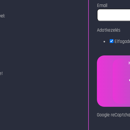
Email
el:
Adatkezelés
Elfoga
e!
Google reCaptcha