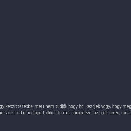
agy készíttetésbe, mert nem tudják hogy hol kezdjék vagy, hogy megé
készítetted a honlapod, akkor fontos körbenézni az árak terén, mert 