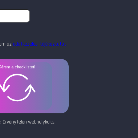
dom az
adatkezelési tájékoztatót
Kérem a checklistet!
: Érvénytelen webhelykulcs.