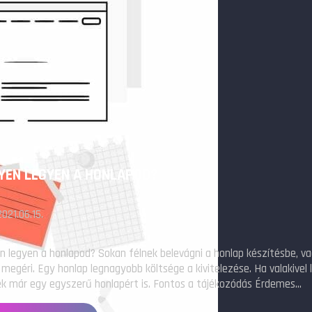
YEN LEGYEN A HONLAPOD?
2021.06.15.
n legyen a honlapod? Sokan félnek belevágni a honlap készítésbe, v
megéri. Egy honlap legnagyobb költsége a kivitelezése. Ha valakivel 
ek már egy egyszerű honlapért is. Fontos a tájékozódás Érdemes…