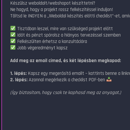
Készülsz weboldalt/webshopot készíttetni?
Ne hagyd, hogy a projekt rossz felkészítéssel induljon!
Töltsd le INGYEN a „Weboldal készítés előtti checklist"-et, amiv
Tisztában leszel, mire van szükséged projekt előtt
Időt és pénzt spórolsz a hiányos tervezéssel szemben
Felkészülten érhetsz a konzultációra
Jobb végeredményt kapsz
Add meg az email címed, és két lépésben megkapod:
1. lépés:
Kapsz egy megerősítő emailt – kattints benne a linkr
2. lépés:
Azonnal megérkezik a checklist PDF-ben
(Így biztosítom, hogy csak te kaphasd meg az anyagot.)