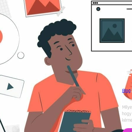
MIL
Blog
Milye
hogy 
kérn