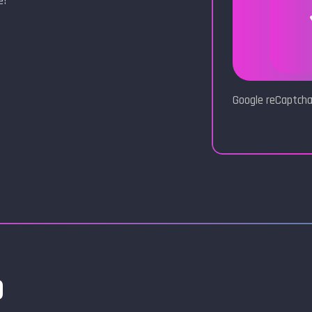
e!
Google reCaptcha
)