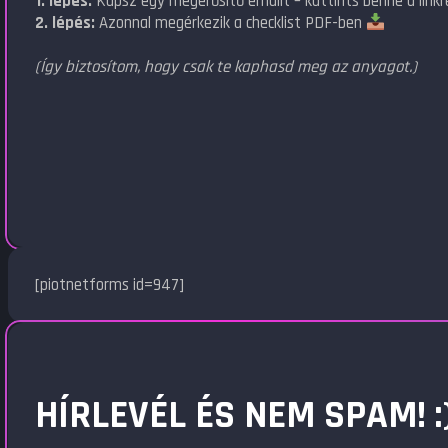
1. lépés:
Kapsz egy megerősítő emailt – kattints benne a linkr
2. lépés:
Azonnal megérkezik a checklist PDF-ben
(Így biztosítom, hogy csak te kaphasd meg az anyagot.)
[piotnetforms id=947]
HÍRLEVÉL ÉS NEM SPAM! :