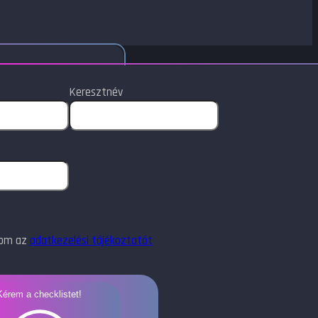
Keresztnév
dom az
adatkezelési tájékoztatót
Kérem a checklistet!