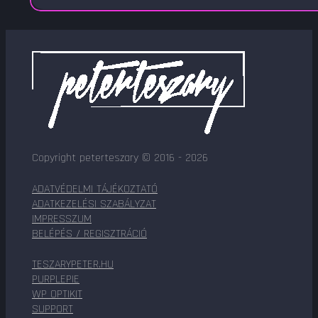
Copyright peterteszary © 2016 - 2026
ADATVÉDELMI TÁJÉKOZTATÓ
ADATKEZELÉSI SZABÁLYZAT
IMPRESSZUM
BELÉPÉS / REGISZTRÁCIÓ
TESZARYPETER.HU
PURPLEPIE
WP OPTIKIT
SUPPORT