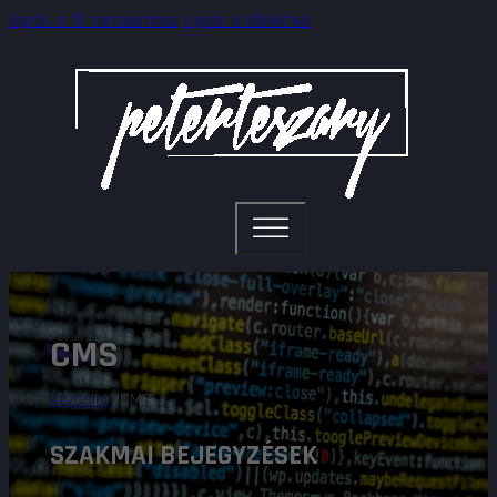
Ugrás a fő tartalomhoz
Ugrás a lábléchez
CMS
Kezdőlap
/
CMS
SZAKMAI BEJEGYZÉSEK