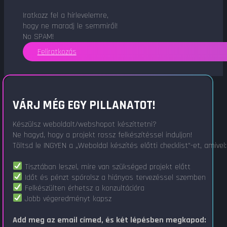
Iratkozz fel a hírlevelemre,
hogy ne maradj le semmiről!
No SPAM!
Feliratkozás
VÁRJ MÉG EGY PILLANATOT!
Készülsz weboldalt/webshopot készíttetni?
Ne hagyd, hogy a projekt rossz felkészítéssel induljon!
Töltsd le INGYEN a „Weboldal készítés előtti checklist"-et, amivel:
Tisztában leszel, mire van szükséged projekt előtt
Időt és pénzt spórolsz a hiányos tervezéssel szemben
Felkészülten érhetsz a konzultációra
Jobb végeredményt kapsz
Add meg az email címed, és két lépésben megkapod: