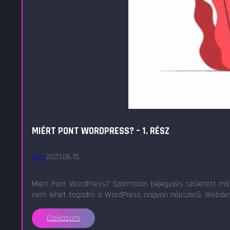
MIÉRT PONT WORDPRESS? – 1. RÉSZ
Blog
2021.06.15.
Miért Pont WordPress? Számtalan bejegyzés született már 
nem lehet tagadni: a WordPress nagyon népszerű. Webdesig
Elolvasom