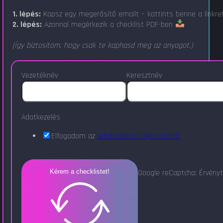
1. lépés:
Kapsz egy megerősítő emailt – kattints benne a linkre
2. lépés:
Azonnal megérkezik a checklist PDF-ben
(Így biztosítom, hogy csak te kaphasd meg az anyagot.)
Vezetéknév
Keresztnév
Adatkezelés
Elfogadom az
adatkezelési tájékoztatót
Google reCaptcha: Érvényt
Kérem a checklistet!