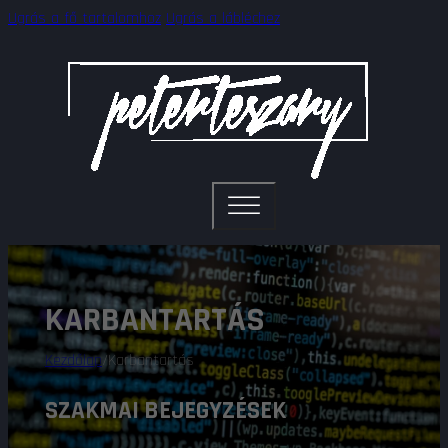
Ugrás a fő tartalomhoz
Ugrás a lábléchez
KARBANTARTÁS
Kezdőlap
/
Karbantartás
SZAKMAI BEJEGYZÉSEK