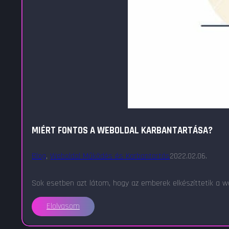
MIÉRT FONTOS A WEBOLDAL KARBANTARTÁSA?
Blog
,
Weboldal Működés és Karbantartás
2022.02.06.
Sok esetben azt látom, hogy az emberek elkészíttetik a we
Elolvasom