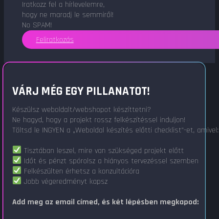
Iratkozz fel a hírlevelemre,
hogy ne maradj le semmiről!
No SPAM!
Feliratkozás
VÁRJ MÉG EGY PILLANATOT!
Készülsz weboldalt/webshopot készíttetni?
Ne hagyd, hogy a projekt rossz felkészítéssel induljon!
Töltsd le INGYEN a „Weboldal készítés előtti checklist"-et, amivel:
Tisztában leszel, mire van szükséged projekt előtt
Időt és pénzt spórolsz a hiányos tervezéssel szemben
Felkészülten érhetsz a konzultációra
Jobb végeredményt kapsz
Add meg az email címed, és két lépésben megkapod: