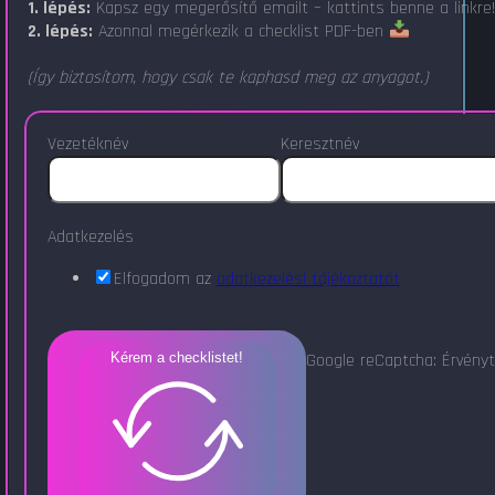
1. lépés:
Kapsz egy megerősítő emailt – kattints benne a linkre
2. lépés:
Azonnal megérkezik a checklist PDF-ben
(Így biztosítom, hogy csak te kaphasd meg az anyagot.)
Vezetéknév
Keresztnév
Adatkezelés
Elfogadom az
adatkezelési tájékoztatót
Google reCaptcha: Érvényt
Kérem a checklistet!