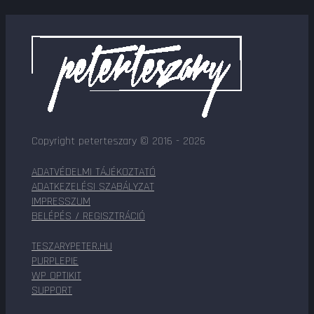
Copyright peterteszary © 2016 - 2026
ADATVÉDELMI TÁJÉKOZTATÓ
ADATKEZELÉSI SZABÁLYZAT
IMPRESSZUM
BELÉPÉS / REGISZTRÁCIÓ
TESZARYPETER.HU
PURPLEPIE
WP OPTIKIT
SUPPORT